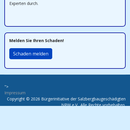
Experten durch.
Melden Sie Ihren Schaden!
Schaden melden
">
Impressum
Copyright © 2026 Bürgerinitiative der Salzbergbaugeschädigten
NRW e.V.. Alle Rechte vorbehalten.
Joomla!
ist freie, unter der
GNU/GPL-Lizenz
veröffentlichte
Software.
Designed By
JoomShaper