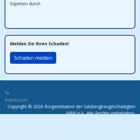
Experten durch.
Melden Sie Ihren Schaden!
Schaden melden
">
Impressum
Copyright © 2026 Bürgerinitiative der Salzbergbaugeschädigten
NRW e.V.. Alle Rechte vorbehalten.
Joomla!
ist freie, unter der
GNU/GPL-Lizenz
veröffentlichte
Software.
Designed By
JoomShaper